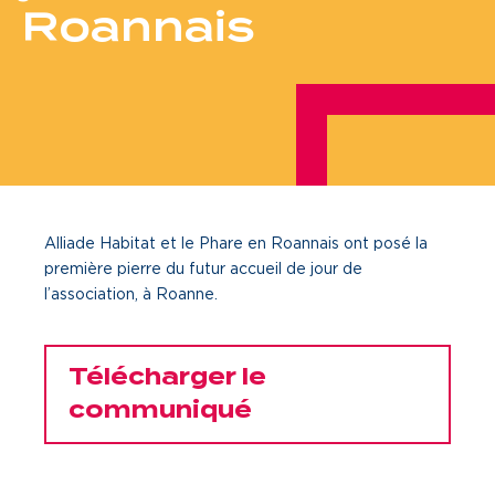
Roannais
Je cherche un local commercial
Devenir propriétaire
Vous êtes partenaire
Services aux territoires
Alliade Habitat et le Phare en Roannais ont posé la
Services aux habitants
première pierre du futur accueil de jour de
Innovation
l’association, à Roanne.
Qui sommes-nous
Télécharger le
communiqué
Notre vision
Notre projet d’entreprise
Notre organisation