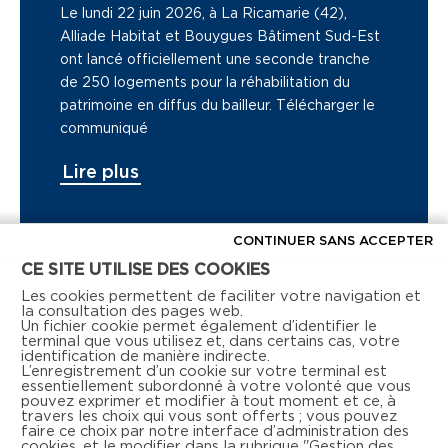
Le lundi 22 juin 2026, à La Ricamarie (42),
Alliade Habitat et Bouygues Bâtiment Sud-Est
ont lancé officiellement une seconde tranche
de 250 logements pour la réhabilitation du
patrimoine en diffus du bailleur. Télécharger le
communiqué
Lire plus
CONTINUER SANS ACCEPTER
CE SITE UTILISE DES COOKIES
Voir tous les articles de presse
Les cookies permettent de faciliter votre navigation et
la consultation des pages web.
Un fichier cookie permet également d’identifier le
terminal que vous utilisez et, dans certains cas, votre
identification de manière indirecte.
L’enregistrement d’un cookie sur votre terminal est
essentiellement subordonné à votre volonté que vous
pouvez exprimer et modifier à tout moment et ce, à
travers les choix qui vous sont offerts ; vous pouvez
faire ce choix par notre interface d’administration des
Retrouvez-nous aussi sur les réseaux sociaux
cookies, et le modifier dans la rubrique "Gestion des