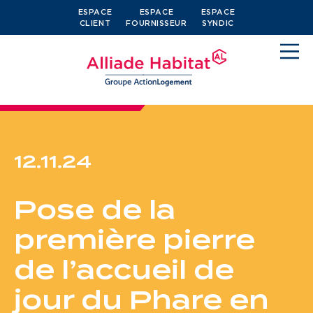
ESPACE
ESPACE
ESPACE
CLIENT
FOURNISSEUR
SYNDIC
12.11.24
Devenir locataire
Pose de la
Je cherche un logement
première pierre
J’ai moins de 30 ans
de l’accueil de
Je suis salarié
jour du Phare en
J’ai plus de 65 ans