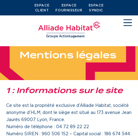
ESPACE
ESPACE
ESPACE
CLIENT
FOURNISSEUR
SYNDIC
M
e
n
t
i
o
n
s
l
é
g
a
l
e
s
Devenir locataire
1 : Informations sur le site
Je cherche un logement
Ce site est la propriété exclusive d’Alliade Habitat, société
J’ai moins de 30 ans
anonyme d’HLM, dont le siège est situé au 173 avenue Jean
Je suis salarié
Jaurès 69007 Lyon, France.
Numéro de téléphone : 04 72 89 22 22
J’ai plus de 65 ans
Numéro SIREN : 960 506 152 – Capital social : 186 674 544