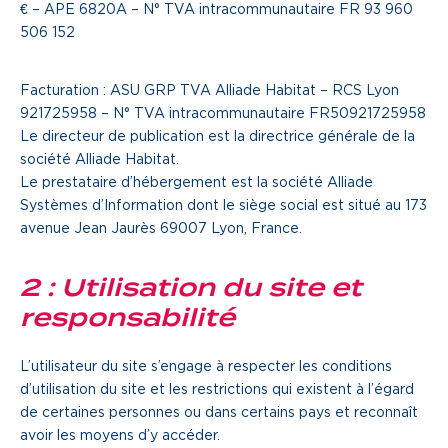
€ – APE 6820A – N° TVA intracommunautaire FR 93 960
Je cherche un local commercial
506 152
Devenir propriétaire
Facturation : ASU GRP TVA Alliade Habitat – RCS Lyon
921725958 – N° TVA intracommunautaire FR50921725958
Le directeur de publication est la directrice générale de la
Vous êtes partenaire
société Alliade Habitat.
Le prestataire d’hébergement est la société Alliade
Services aux territoires
Systèmes d’Information dont le siège social est situé au 173
Services aux habitants
avenue Jean Jaurès 69007 Lyon, France.
Innovation
2 : Utilisation du site et
responsabilité
Qui sommes-nous
L’utilisateur du site s’engage à respecter les conditions
Notre vision
d’utilisation du site et les restrictions qui existent à l’égard
Notre projet d’entreprise
de certaines personnes ou dans certains pays et reconnaît
avoir les moyens d’y accéder.
Notre organisation