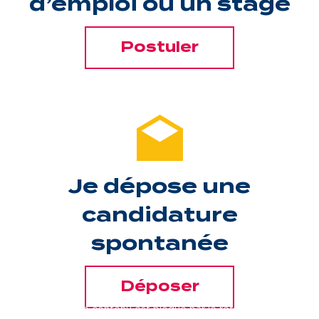
d’emploi ou un stage
Une gouvernance de proximité
Postuler
Notre histoire
Nous rejoindre
Nos métiers
Notre culture
Je dépose une
candidature
spontanée
Déposer
Ce contenu est bloqué par le refus