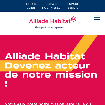
ESPACE
ESPACE
ESPACE
CLIENT
FOURNISSEUR
SYNDIC
A
l
l
i
a
d
e
H
a
b
i
t
a
t
D
e
v
e
n
e
z
a
c
t
e
u
r
Devenir locataire
d
e
n
o
t
r
e
m
i
s
s
i
o
n
Je cherche un logement
!
J’ai moins de 30 ans
Je suis salarié
J’ai plus de 65 ans
N
o
t
r
e
A
D
N
p
o
r
t
e
n
o
t
r
e
m
i
s
s
i
o
n
,
ê
t
r
e
l
’
a
l
l
i
é
d
u