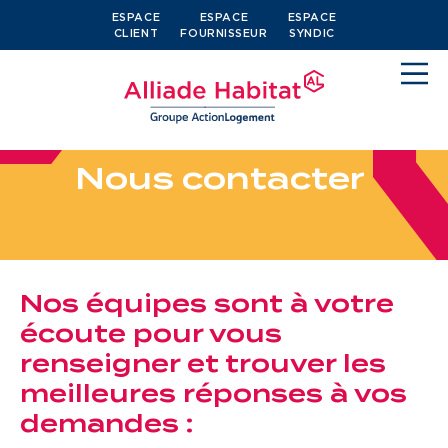
ESPACE
ESPACE
ESPACE
CLIENT
FOURNISSEUR
SYNDIC
N
o
u
s
c
o
n
t
a
c
t
e
r
Devenir locataire
Nos équipes sont à votre
Je cherche un logement
écoute pour vous
J’ai moins de 30 ans
renseigner et trouver les
meilleures réponses à vos
Je suis salarié
demandes :
J’ai plus de 65 ans