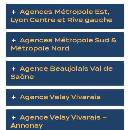
Agences Métropole Est,
Lyon Centre et Rive gauche
Agences Métropole Sud &
Métropole Nord
Agence Beaujolais Val de
Saône
Agence Velay Vivarais
Agence Velay Vivarais –
Annonay