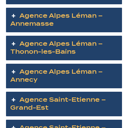
Agence Alpes Léman –
Annemasse
Agence Alpes Léman –
Thonon-les-Bains
Agence Alpes Léman –
Annecy
Agence Saint-Etienne –
Grand-Est