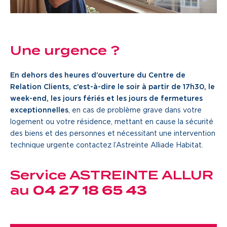
Une gouvernance de proximité
Notre histoire
Une urgence ?
Nous rejoindre
En dehors des heures d’ouverture du Centre de
Relation Clients, c’est-à-dire le soir à partir de 17h30, le
Nos métiers
week-end, les jours fériés et les jours de fermetures
Notre culture
exceptionnelles
, en cas de problème grave dans votre
logement ou votre résidence, mettant en cause la sécurité
des biens et des personnes et nécessitant une intervention
technique urgente contactez l’Astreinte Alliade Habitat.
Service ASTREINTE ALLUR
au
04 27 18 65 43