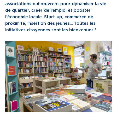
associations qui œuvrent pour dynamiser la vie
Je cherche un local commercial
de quartier, créer de l’emploi et booster
l’économie locale. Start-up, commerce de
Devenir propriétaire
proximité, insertion des jeunes… Toutes les
initiatives citoyennes sont les bienvenues !
Vous êtes partenaire
Services aux territoires
Services aux habitants
Innovation
Qui sommes-nous
Notre vision
Notre projet d’entreprise
Notre organisation