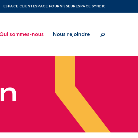
ESPACE CLIENT
ESPACE FOURNISSEUR
ESPACE SYNDIC
Qui sommes-nous
Nous rejoindre
n
ritoires
Notre vision
Nos métiers
bitants
Notre projet d’entreprise
Notre culture
Notre organisation
Une gouvernance de proximité
Notre histoire