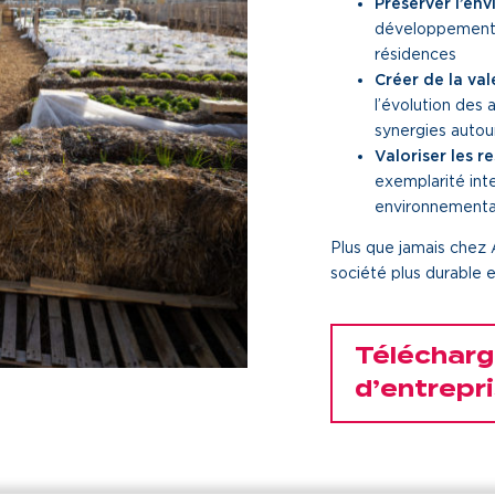
Préserver l’env
développement d
résidences
Créer de la va
l’évolution des
synergies autou
Valoriser les 
exemplarité inte
environnementa
Plus que jamais chez 
société plus durable 
Télécharg
d’entrepr