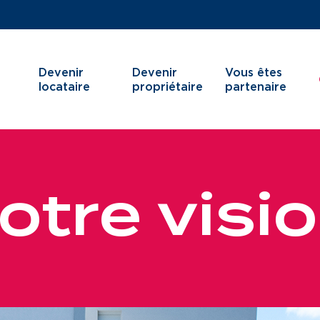
Devenir
Devenir
Vous êtes
locataire
propriétaire
partenaire
o
t
r
e
v
i
s
i
o
Je cherche un logement
Services aux ter
J’ai moins de 30 ans
Services aux ha
Je suis salarié
Innovation
J’ai plus de 65 ans
Je cherche un local commercial