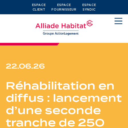
ESPACE
ESPACE
ESPACE
CLIENT
FOURNISSEUR
SYNDIC
22.06.26
Devenir locataire
Réhabilitation en
Je cherche un logement
diffus : lancement
J’ai moins de 30 ans
d’une seconde
Je suis salarié
tranche de 250
J’ai plus de 65 ans