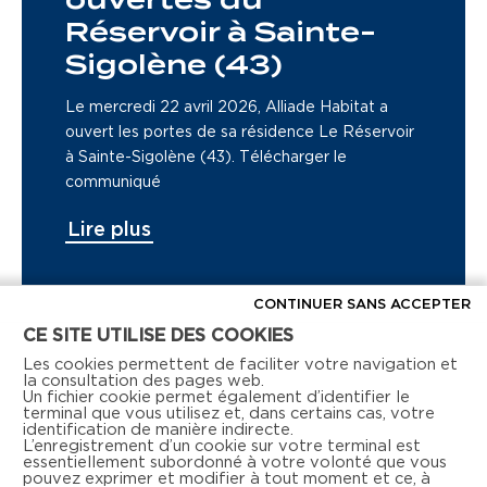
ouvertes du
Réservoir à Sainte-
Sigolène (43)
Le mercredi 22 avril 2026, Alliade Habitat a
ouvert les portes de sa résidence Le Réservoir
à Sainte-Sigolène (43). Télécharger le
communiqué
Lire plus
CONTINUER SANS ACCEPTER
CE SITE UTILISE DES COOKIES
Voir tous les articles de presse
Les cookies permettent de faciliter votre navigation et
la consultation des pages web.
Un fichier cookie permet également d’identifier le
terminal que vous utilisez et, dans certains cas, votre
identification de manière indirecte.
L’enregistrement d’un cookie sur votre terminal est
essentiellement subordonné à votre volonté que vous
pouvez exprimer et modifier à tout moment et ce, à