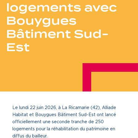
logements avec
Je cherche un local commercial
Bouygues
Devenir propriétaire
Bâtiment Sud-
Est
Vous êtes partenaire
Services aux territoires
Services aux habitants
Innovation
Qui sommes-nous
Le lundi 22 juin 2026, à La Ricamarie (42), Alliade
Notre vision
Habitat et Bouygues Bâtiment Sud-Est ont lancé
officiellement une seconde tranche de 250
Notre projet d’entreprise
logements pour la réhabilitation du patrimoine en
diffus du bailleur.
Notre organisation