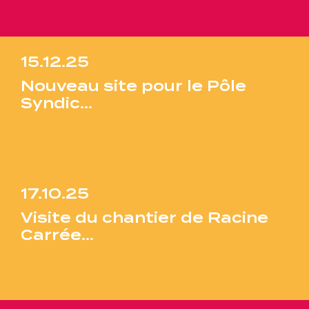
Une gouvernance de proximité
Notre histoire
15.12.25
Nouveau site pour le Pôle
Nous rejoindre
Syndic…
Nos métiers
Notre culture
17.10.25
Visite du chantier de Racine
Carrée…