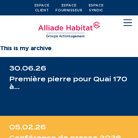
ESPACE
ESPACE
ESPACE
CLIENT
FOURNISSEUR
SYNDIC
Propriétaires
This is my archive
30.06.26
Première pierre pour Quai 170
Devenir locataire
à…
Je cherche un logement
J’ai moins de 30 ans
Je suis salarié
05.02.26
J’ai plus de 65 ans