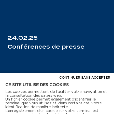
24.02.25
Conférences de presse
CONTINUER SANS ACCEPTER
First
CE SITE UTILISE DES COOKIES
Previous
1
Les cookies permettent de faciliter votre navigation et
2
la consultation des pages web.
3
Un fichier cookie permet également d’identifier le
terminal que vous utilisez et, dans certains cas, votre
4
identification de manière indirecte.
Next
L’enregistrement d’un cookie sur votre terminal est
Last