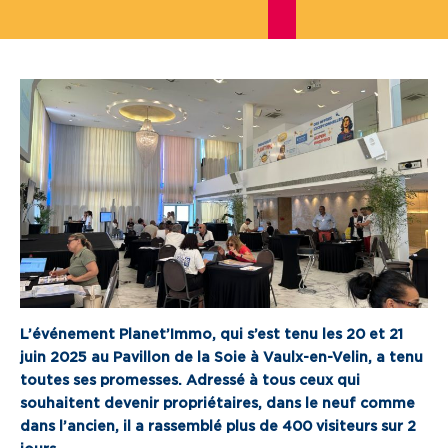
Je cherche un local commercial
Devenir propriétaire
Vous êtes partenaire
Services aux territoires
Services aux habitants
Innovation
Qui sommes-nous
L’événement Planet’Immo, qui s’est tenu les 20 et 21
juin 2025 au Pavillon de la Soie à Vaulx-en-Velin, a tenu
Notre vision
toutes ses promesses. Adressé à tous ceux qui
souhaitent devenir propriétaires, dans le neuf comme
Notre projet d’entreprise
dans l’ancien, il a rassemblé plus de 400 visiteurs sur 2
Notre organisation