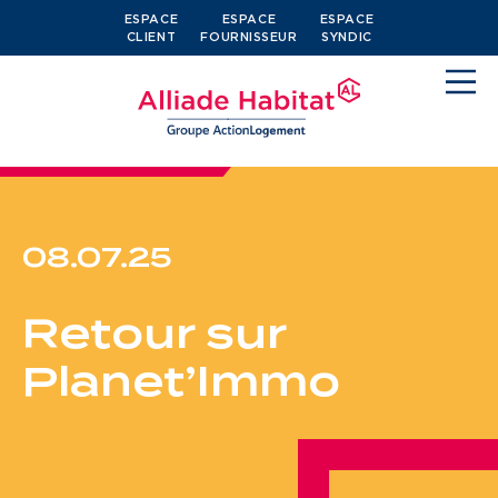
ESPACE
ESPACE
ESPACE
CLIENT
FOURNISSEUR
SYNDIC
08.07.25
Devenir locataire
Retour sur
Je cherche un logement
Planet’Immo
J’ai moins de 30 ans
Je suis salarié
J’ai plus de 65 ans