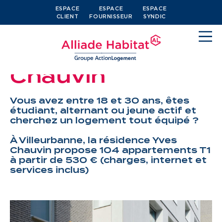
ESPACE
ESPACE
ESPACE
CLIENT
FOURNISSEUR
SYNDIC
Résidence Yves
Chauvin
Vous avez entre 18 et 30 ans, êtes
étudiant, alternant ou jeune actif et
cherchez un logement tout équipé ?
Devenir locataire
À Villeurbanne, la résidence Yves
Chauvin propose 104 appartements T1
Je cherche un logement
à partir de 530 € (charges, internet et
services inclus)
J’ai moins de 30 ans
Je suis salarié
J’ai plus de 65 ans