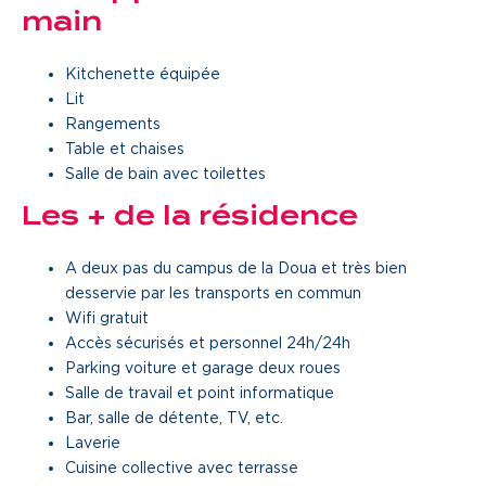
main
Une gouvernance de proximité
Kitchenette équipée
Notre histoire
Lit
Rangements
Nous rejoindre
Table et chaises
Salle de bain avec toilettes
Nos métiers
Les + de la résidence
Notre culture
A deux pas du campus de la Doua et très bien
desservie par les transports en commun
Wifi gratuit
Accès sécurisés et personnel 24h/24h
Parking voiture et garage deux roues
Salle de travail et point informatique
Bar, salle de détente, TV, etc.
Laverie
Cuisine collective avec terrasse