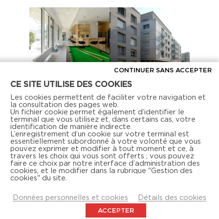
CONTINUER SANS ACCEPTER
CE SITE UTILISE DES COOKIES
Les cookies permettent de faciliter votre navigation et
la consultation des pages web.
Un fichier cookie permet également d’identifier le
terminal que vous utilisez et, dans certains cas, votre
identification de manière indirecte.
L’enregistrement d’un cookie sur votre terminal est
essentiellement subordonné à votre volonté que vous
pouvez exprimer et modifier à tout moment et ce, à
travers les choix qui vous sont offerts ; vous pouvez
faire ce choix par notre interface d’administration des
Retrouvez-nous aussi sur les réseaux sociaux
cookies, et le modifier dans la rubrique "Gestion des
cookies" du site.
Données personnelles et cookies
Détails des cookies
ACCEPTER
NOUS CONTACTER
MENTIONS LÉGALES
DOCUMENTATION
ACTUALITÉS