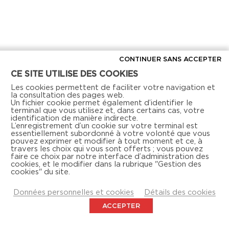
Je cherche un local commercial
Devenir propriétaire
CONTINUER SANS ACCEPTER
Vous êtes partenaire
CE SITE UTILISE DES COOKIES
Les cookies permettent de faciliter votre navigation et
Services aux territoires
la consultation des pages web.
Un fichier cookie permet également d’identifier le
terminal que vous utilisez et, dans certains cas, votre
Services aux habitants
identification de manière indirecte.
L’enregistrement d’un cookie sur votre terminal est
Innovation
essentiellement subordonné à votre volonté que vous
pouvez exprimer et modifier à tout moment et ce, à
travers les choix qui vous sont offerts ; vous pouvez
faire ce choix par notre interface d’administration des
Qui sommes-nous
cookies, et le modifier dans la rubrique "Gestion des
cookies" du site.
Notre vision
Données personnelles et cookies
Détails des cookies
ACCEPTER
Notre projet d’entreprise
Notre organisation