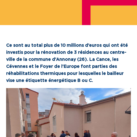
Je cherche un local commercial
Devenir propriétaire
Vous êtes partenaire
Ce sont au total plus de 10 millions d’euros qui ont été
investis pour la rénovation de 3 résidences au centre-
Services aux territoires
ville de la commune d’Annonay (26). La Cance, les
Cévennes et le Foyer de l’Europe font parties des
Services aux habitants
réhabilitations thermiques pour lesquelles le bailleur
Innovation
vise une étiquette énergétique B ou C.
Qui sommes-nous
Notre vision
Notre projet d’entreprise
Notre organisation