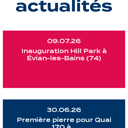
actualités
09.07.26
Inauguration Hill Park à
Évian-les-Bains (74)
30.06.26
Première pierre pour Quai
170 à…