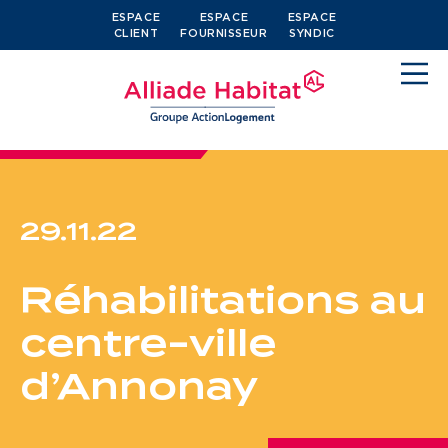
ESPACE
ESPACE
ESPACE
CLIENT
FOURNISSEUR
SYNDIC
29.11.22
Devenir locataire
Réhabilitations au
Je cherche un logement
centre-ville
J’ai moins de 30 ans
d’Annonay
Je suis salarié
J’ai plus de 65 ans