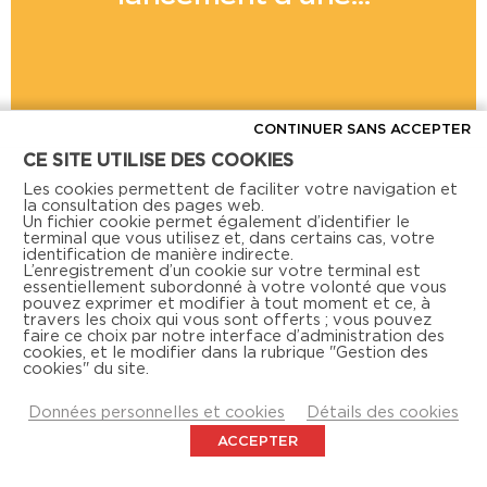
CONTINUER SANS ACCEPTER
CE SITE UTILISE DES COOKIES
Voir toutes les actus
Les cookies permettent de faciliter votre navigation et
la consultation des pages web.
Un fichier cookie permet également d’identifier le
terminal que vous utilisez et, dans certains cas, votre
identification de manière indirecte.
L’enregistrement d’un cookie sur votre terminal est
essentiellement subordonné à votre volonté que vous
pouvez exprimer et modifier à tout moment et ce, à
travers les choix qui vous sont offerts ; vous pouvez
faire ce choix par notre interface d’administration des
Retrouvez-nous aussi sur les réseaux sociaux
cookies, et le modifier dans la rubrique "Gestion des
cookies" du site.
Données personnelles et cookies
Détails des cookies
ACCEPTER
NOUS CONTACTER
MENTIONS LÉGALES
DOCUMENTATION
ACTUALITÉS
PRESSE
ACTION LOGEMENT
GESTION DES COOKIES