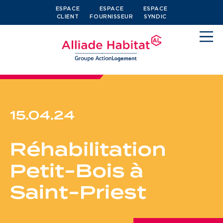
ESPACE
ESPACE
ESPACE
CLIENT
FOURNISSEUR
SYNDIC
15.04.24
Devenir locataire
Réhabilitation
Je cherche un logement
Petit-Bois à
J’ai moins de 30 ans
Saint-Priest
Je suis salarié
J’ai plus de 65 ans