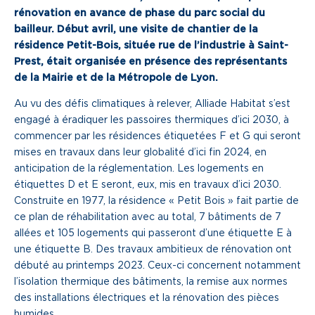
rénovation en avance de phase du parc social du
Une gouvernance de proximité
bailleur. Début avril, une visite de chantier de la
résidence Petit-Bois, située rue de l’industrie à Saint-
Notre histoire
Prest, était organisée en présence des représentants
de la Mairie et de la Métropole de Lyon.
Nous rejoindre
Au vu des défis climatiques à relever, Alliade Habitat s’est
engagé à éradiquer les passoires thermiques d’ici 2030, à
Nos métiers
commencer par les résidences étiquetées F et G qui seront
mises en travaux dans leur globalité d’ici fin 2024, en
Notre culture
anticipation de la réglementation. Les logements en
étiquettes D et E seront, eux, mis en travaux d’ici 2030.
Construite en 1977, la résidence « Petit Bois » fait partie de
ce plan de réhabilitation avec au total, 7 bâtiments de 7
allées et 105 logements qui passeront d’une étiquette E à
une étiquette B. Des travaux ambitieux de rénovation ont
débuté au printemps 2023. Ceux-ci concernent notamment
l’isolation thermique des bâtiments, la remise aux normes
des installations électriques et la rénovation des pièces
humides.