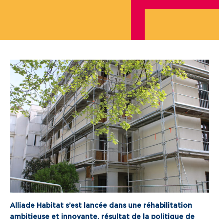
Je cherche un local commercial
Devenir propriétaire
Vous êtes partenaire
Services aux territoires
Services aux habitants
Innovation
Qui sommes-nous
Notre vision
Notre projet d’entreprise
Alliade Habitat s’est lancée dans une réhabilitation
Notre organisation
ambitieuse et innovante, résultat de la politique de