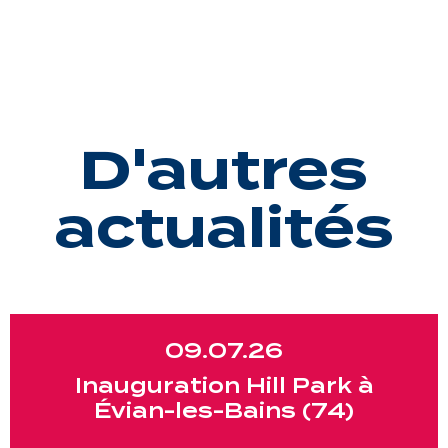
D'autres
actualités
09.07.26
Inauguration Hill Park à
Évian-les-Bains (74)