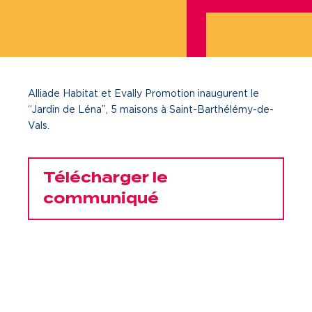
Je cherche un local commercial
Devenir propriétaire
Alliade Habitat et Evally Promotion inaugurent le
Vous êtes partenaire
“Jardin de Léna”, 5 maisons à Saint-Barthélémy-de-
Vals.
Services aux territoires
Services aux habitants
Télécharger le
Innovation
communiqué
Qui sommes-nous
Notre vision
Notre projet d’entreprise
Notre organisation