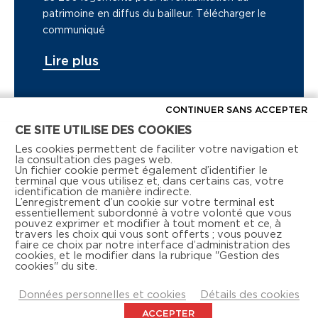
patrimoine en diffus du bailleur. Télécharger le
communiqué
Lire plus
CONTINUER SANS ACCEPTER
CE SITE UTILISE DES COOKIES
Voir tous les articles de presse
Les cookies permettent de faciliter votre navigation et
la consultation des pages web.
Un fichier cookie permet également d’identifier le
terminal que vous utilisez et, dans certains cas, votre
identification de manière indirecte.
L’enregistrement d’un cookie sur votre terminal est
essentiellement subordonné à votre volonté que vous
pouvez exprimer et modifier à tout moment et ce, à
travers les choix qui vous sont offerts ; vous pouvez
faire ce choix par notre interface d’administration des
Retrouvez-nous aussi sur les réseaux sociaux
cookies, et le modifier dans la rubrique "Gestion des
cookies" du site.
Données personnelles et cookies
Détails des cookies
ACCEPTER