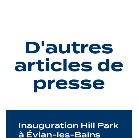
Une gouvernance de proximité
Notre histoire
D'autres
Nous rejoindre
Nos métiers
articles de
Notre culture
presse
Inauguration Hill Park
à Évian-les-Bains