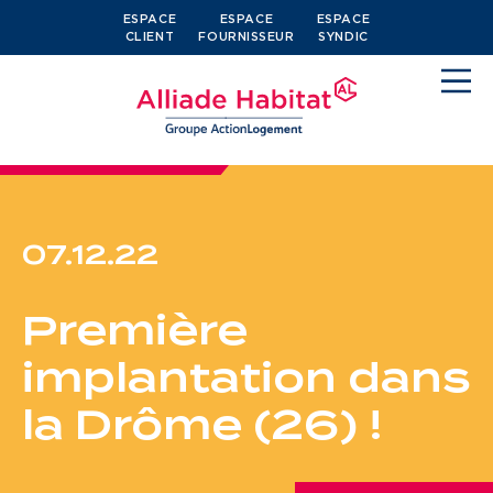
ESPACE
ESPACE
ESPACE
CLIENT
FOURNISSEUR
SYNDIC
07.12.22
Devenir locataire
Première
Je cherche un logement
implantation dans
J’ai moins de 30 ans
la Drôme (26) !
Je suis salarié
J’ai plus de 65 ans