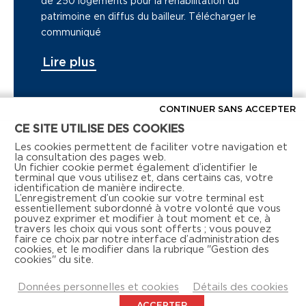
de 250 logements pour la réhabilitation du
patrimoine en diffus du bailleur. Télécharger le
communiqué
Lire plus
CONTINUER SANS ACCEPTER
CE SITE UTILISE DES COOKIES
Voir tous les articles de presse
Les cookies permettent de faciliter votre navigation et
la consultation des pages web.
Un fichier cookie permet également d’identifier le
terminal que vous utilisez et, dans certains cas, votre
identification de manière indirecte.
L’enregistrement d’un cookie sur votre terminal est
essentiellement subordonné à votre volonté que vous
pouvez exprimer et modifier à tout moment et ce, à
travers les choix qui vous sont offerts ; vous pouvez
faire ce choix par notre interface d’administration des
Retrouvez-nous aussi sur les réseaux sociaux
cookies, et le modifier dans la rubrique "Gestion des
cookies" du site.
Données personnelles et cookies
Détails des cookies
ACCEPTER