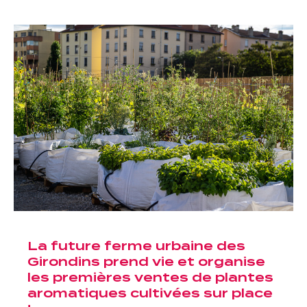
Je cherche un local commercial
Devenir propriétaire
Vous êtes partenaire
Services aux territoires
Services aux habitants
Innovation
Qui sommes-nous
La future ferme urbaine des
Notre vision
Girondins prend vie et organise
les premières ventes de plantes
Notre projet d’entreprise
aromatiques cultivées sur place
Notre organisation