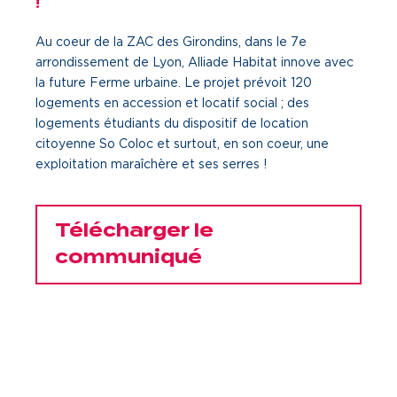
!
Une gouvernance de proximité
Au coeur de la ZAC des Girondins, dans le 7
e
arrondissement de Lyon, Alliade Habitat innove avec
Notre histoire
la future Ferme urbaine. Le projet prévoit 120
logements en accession et locatif social ; des
Nous rejoindre
logements étudiants du dispositif de location
citoyenne So Coloc et surtout, en son coeur, une
Nos métiers
exploitation maraîchère et ses serres !
Notre culture
Télécharger le
communiqué