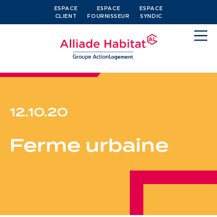
ESPACE
ESPACE
ESPACE
CLIENT
FOURNISSEUR
SYNDIC
12.10.20
Devenir locataire
Ferme urbaine
Je cherche un logement
J’ai moins de 30 ans
Je suis salarié
J’ai plus de 65 ans