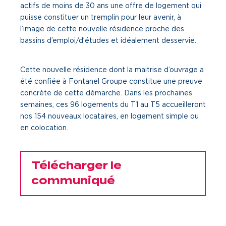
actifs de moins de 30 ans une offre de logement qui
Une gouvernance de proximité
puisse constituer un tremplin pour leur avenir, à
l’image de cette nouvelle résidence proche des
Notre histoire
bassins d’emploi/d’études et idéalement desservie.
Nous rejoindre
Cette nouvelle résidence dont la maitrise d’ouvrage a
été confiée à Fontanel Groupe constitue une preuve
Nos métiers
concrète de cette démarche. Dans les prochaines
semaines, ces 96 logements du T1 au T5 accueilleront
Notre culture
nos 154 nouveaux locataires, en logement simple ou
en colocation.
Télécharger le
communiqué