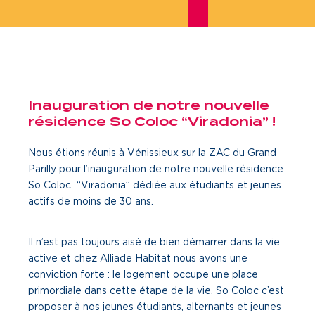
Je cherche un local commercial
Devenir propriétaire
Vous êtes partenaire
Inauguration de notre nouvelle
résidence So Coloc “Viradonia” !
Services aux territoires
Nous étions réunis à Vénissieux sur la ZAC du Grand
Services aux habitants
Parilly pour l’inauguration de notre nouvelle résidence
Innovation
So Coloc “Viradonia” dédiée aux étudiants et jeunes
actifs de moins de 30 ans.
Qui sommes-nous
Il n’est pas toujours aisé de bien démarrer dans la vie
Notre vision
active et chez Alliade Habitat nous avons une
conviction forte : le logement occupe une place
Notre projet d’entreprise
primordiale dans cette étape de la vie. So Coloc c’est
proposer à nos jeunes étudiants, alternants et jeunes
Notre organisation