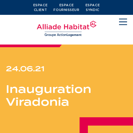
ESPACE
ESPACE
ESPACE
CLIENT
FOURNISSEUR
SYNDIC
24.06.21
Devenir locataire
Inauguration
Je cherche un logement
Viradonia
J’ai moins de 30 ans
Je suis salarié
J’ai plus de 65 ans