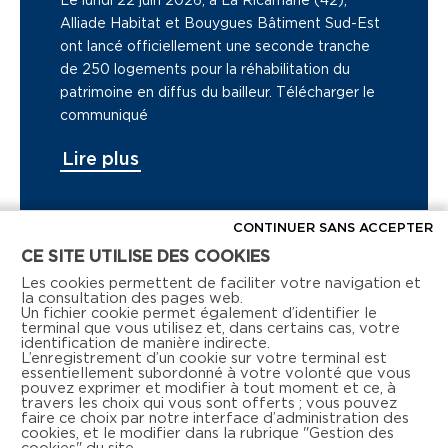
Alliade Habitat et Bouygues Bâtiment Sud-Est
ont lancé officiellement une seconde tranche
de 250 logements pour la réhabilitation du
patrimoine en diffus du bailleur. Télécharger le
communiqué
Lire plus
CONTINUER SANS ACCEPTER
CE SITE UTILISE DES COOKIES
Voir tous les articles de presse
Les cookies permettent de faciliter votre navigation et
la consultation des pages web.
Un fichier cookie permet également d’identifier le
terminal que vous utilisez et, dans certains cas, votre
identification de manière indirecte.
L’enregistrement d’un cookie sur votre terminal est
essentiellement subordonné à votre volonté que vous
pouvez exprimer et modifier à tout moment et ce, à
travers les choix qui vous sont offerts ; vous pouvez
faire ce choix par notre interface d’administration des
Retrouvez-nous aussi sur les réseaux sociaux
cookies, et le modifier dans la rubrique "Gestion des
cookies" du site.