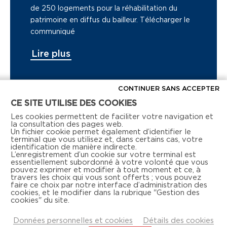
de 250 logements pour la réhabilitation du
patrimoine en diffus du bailleur. Télécharger le
communiqué
Lire plus
CONTINUER SANS ACCEPTER
CE SITE UTILISE DES COOKIES
Voir tous les articles de presse
Les cookies permettent de faciliter votre navigation et
la consultation des pages web.
Un fichier cookie permet également d’identifier le
terminal que vous utilisez et, dans certains cas, votre
identification de manière indirecte.
L’enregistrement d’un cookie sur votre terminal est
essentiellement subordonné à votre volonté que vous
pouvez exprimer et modifier à tout moment et ce, à
travers les choix qui vous sont offerts ; vous pouvez
faire ce choix par notre interface d’administration des
Retrouvez-nous aussi sur les réseaux sociaux
cookies, et le modifier dans la rubrique "Gestion des
cookies" du site.
Données personnelles et cookies
Détails des cookies