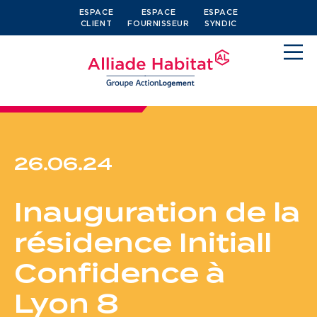
ESPACE
ESPACE
ESPACE
CLIENT
FOURNISSEUR
SYNDIC
26.06.24
Devenir locataire
Inauguration de la
Je cherche un logement
résidence Initiall
J’ai moins de 30 ans
Confidence à
Je suis salarié
Lyon 8
J’ai plus de 65 ans