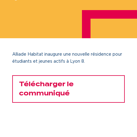
Je cherche un local commercial
Devenir propriétaire
Vous êtes partenaire
Alliade Habitat inaugure une nouvelle résidence pour
Services aux territoires
étudiants et jeunes actifs à Lyon 8.
Services aux habitants
Innovation
Télécharger le
communiqué
Qui sommes-nous
Notre vision
Notre projet d’entreprise
Notre organisation