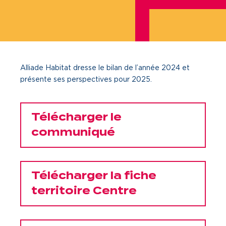
Je cherche un local commercial
Devenir propriétaire
Alliade Habitat dresse le bilan de l’année 2024 et
Vous êtes partenaire
présente ses perspectives pour 2025.
Services aux territoires
Services aux habitants
Télécharger le
communiqué
Innovation
Qui sommes-nous
Télécharger la fiche
Notre vision
territoire Centre
Notre projet d’entreprise
Notre organisation