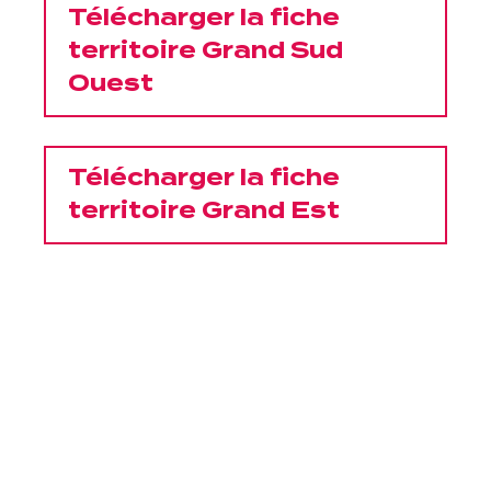
Télécharger la fiche
Une gouvernance de proximité
territoire Grand Sud
Ouest
Notre histoire
Nous rejoindre
Télécharger la fiche
Nos métiers
territoire Grand Est
Notre culture