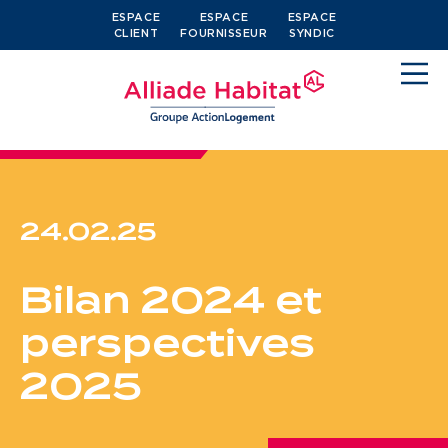
ESPACE
ESPACE
ESPACE
CLIENT
FOURNISSEUR
SYNDIC
24.02.25
Devenir locataire
Bilan 2024 et
Je cherche un logement
perspectives
J’ai moins de 30 ans
2025
Je suis salarié
J’ai plus de 65 ans