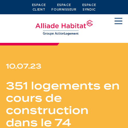
ESPACE
ESPACE
ESPACE
CLIENT
FOURNISSEUR
SYNDIC
10.07.23
Devenir locataire
351 logements en
Je cherche un logement
cours de
J’ai moins de 30 ans
construction
Je suis salarié
dans le 74
J’ai plus de 65 ans