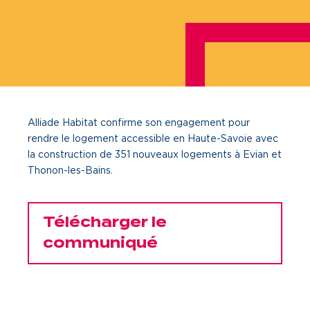
Je cherche un local commercial
Devenir propriétaire
Vous êtes partenaire
Alliade Habitat confirme son engagement pour
Services aux territoires
rendre le logement accessible en Haute-Savoie avec
Services aux habitants
la construction de 351 nouveaux logements à Evian et
Thonon-les-Bains.
Innovation
Télécharger le
Qui sommes-nous
communiqué
Notre vision
Notre projet d’entreprise
Notre organisation