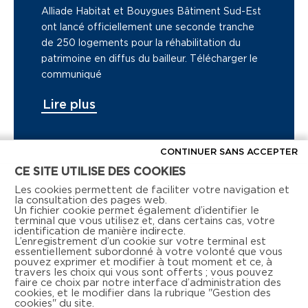
Alliade Habitat et Bouygues Bâtiment Sud-Est
ont lancé officiellement une seconde tranche
de 250 logements pour la réhabilitation du
patrimoine en diffus du bailleur. Télécharger le
communiqué
Lire plus
CONTINUER SANS ACCEPTER
CE SITE UTILISE DES COOKIES
Voir tous les articles de presse
Les cookies permettent de faciliter votre navigation et
la consultation des pages web.
Un fichier cookie permet également d’identifier le
terminal que vous utilisez et, dans certains cas, votre
identification de manière indirecte.
L’enregistrement d’un cookie sur votre terminal est
essentiellement subordonné à votre volonté que vous
pouvez exprimer et modifier à tout moment et ce, à
travers les choix qui vous sont offerts ; vous pouvez
faire ce choix par notre interface d’administration des
Retrouvez-nous aussi sur les réseaux sociaux
cookies, et le modifier dans la rubrique "Gestion des
cookies" du site.