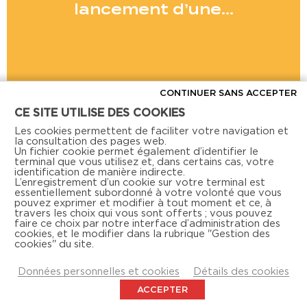
lancement d’une…
CONTINUER SANS ACCEPTER
CE SITE UTILISE DES COOKIES
Voir toutes les actus
Les cookies permettent de faciliter votre navigation et
la consultation des pages web.
Un fichier cookie permet également d’identifier le
terminal que vous utilisez et, dans certains cas, votre
identification de manière indirecte.
L’enregistrement d’un cookie sur votre terminal est
essentiellement subordonné à votre volonté que vous
pouvez exprimer et modifier à tout moment et ce, à
travers les choix qui vous sont offerts ; vous pouvez
faire ce choix par notre interface d’administration des
Retrouvez-nous aussi sur les réseaux sociaux
cookies, et le modifier dans la rubrique "Gestion des
cookies" du site.
Données personnelles et cookies
Détails des cookies
ACCEPTER
NOUS CONTACTER
MENTIONS LÉGALES
DOCUMENTATION
ACTUALITÉS
PRESSE
ACTION LOGEMENT
GESTION DES COOKIES