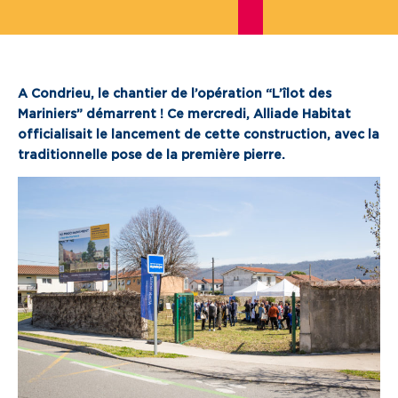
Je cherche un local commercial
Devenir propriétaire
A Condrieu, le chantier de l’opération “L’îlot des
Mariniers” démarrent ! Ce mercredi, Alliade Habitat
Vous êtes partenaire
officialisait le lancement de cette construction, avec la
traditionnelle pose de la première pierre.
Services aux territoires
Services aux habitants
Innovation
Qui sommes-nous
Notre vision
Notre projet d’entreprise
Notre organisation