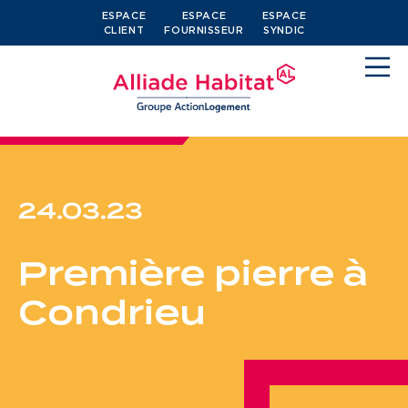
ESPACE
ESPACE
ESPACE
CLIENT
FOURNISSEUR
SYNDIC
24.03.23
Devenir locataire
Première pierre à
Je cherche un logement
Condrieu
J’ai moins de 30 ans
Je suis salarié
J’ai plus de 65 ans