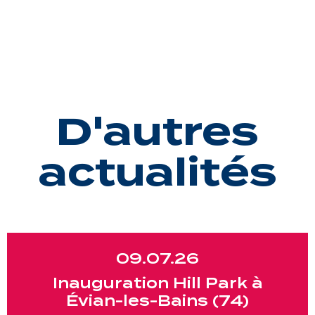
D'autres
actualités
09.07.26
Inauguration Hill Park à
Évian-les-Bains (74)