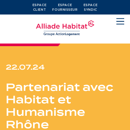
ESPACE
ESPACE
ESPACE
CLIENT
FOURNISSEUR
SYNDIC
22.07.24
Devenir locataire
Partenariat avec
Je cherche un logement
Habitat et
J’ai moins de 30 ans
Humanisme
Je suis salarié
Rhône
J’ai plus de 65 ans