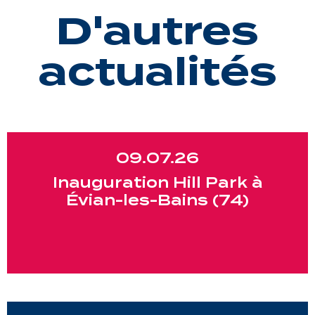
D'autres
actualités
09.07.26
Inauguration Hill Park à
Évian-les-Bains (74)