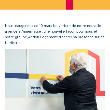
Je cherche un local commercial
Devenir propriétaire
Nous inaugurions ce 10 mars l’ouverture de notre nouvelle
agence à Annemasse : une nouvelle façon pour nous et
Vous êtes partenaire
notre groupe
Action Logement d’ancrer sa présence sur ce
territoire !
Services aux territoires
Services aux habitants
Innovation
Qui sommes-nous
Notre vision
Notre projet d’entreprise
Notre organisation