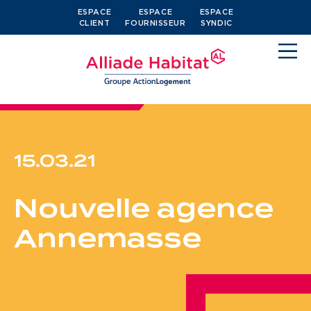
ESPACE
ESPACE
ESPACE
CLIENT
FOURNISSEUR
SYNDIC
15.03.21
Devenir locataire
Nouvelle agence
Je cherche un logement
Annemasse
J’ai moins de 30 ans
Je suis salarié
J’ai plus de 65 ans