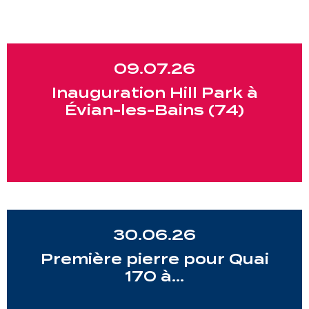
09.07.26
Inauguration Hill Park à
Évian-les-Bains (74)
30.06.26
Première pierre pour Quai
170 à…