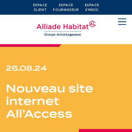
ESPACE
ESPACE
ESPACE
CLIENT
FOURNISSEUR
SYNDIC
26.08.24
Devenir locataire
Nouveau site
Je cherche un logement
internet
J’ai moins de 30 ans
All’Access
Je suis salarié
J’ai plus de 65 ans