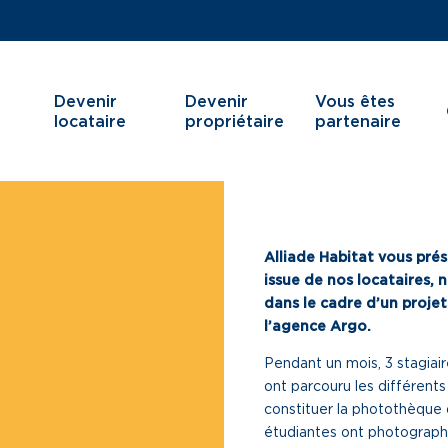
Devenir
Devenir
Vous êtes
locataire
propriétaire
partenaire
Alliade Habitat vous pré
Je cherche un logement
Services aux ter
issue de nos locataires, 
dans le cadre d’un proje
J’ai moins de 30 ans
Services aux ha
l’agence Argo.
Je suis salarié
Innovation
Pendant un mois, 3 stagiai
J’ai plus de 65 ans
ont parcouru les différents
constituer la photothèque 
Je cherche un local commercial
étudiantes ont photographi