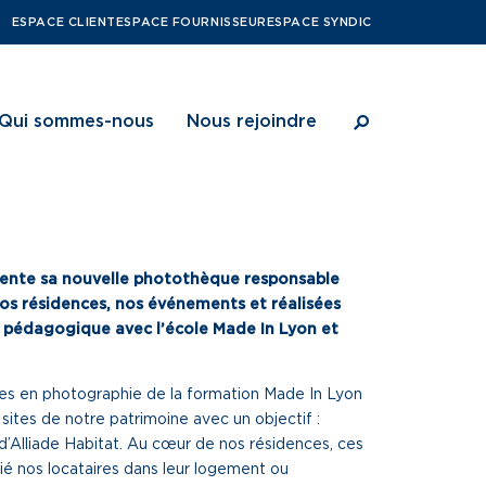
ESPACE CLIENT
ESPACE FOURNISSEUR
ESPACE SYNDIC
Qui sommes-nous
Nous rejoindre
sente sa nouvelle photothèque responsable
ritoires
Notre vision
Nos métiers
nos résidences, nos événements et réalisées
t pédagogique avec l’école Made In Lyon et
bitants
Notre projet d’entreprise
Notre culture
Notre organisation
res en photographie de la formation Made In Lyon
Une gouvernance de proximité
 sites de notre patrimoine avec un objectif :
d’Alliade Habitat. Au cœur de nos résidences, ces
Notre histoire
é nos locataires dans leur logement ou