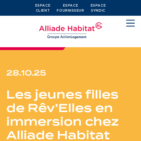
ESPACE
ESPACE
ESPACE
CLIENT
FOURNISSEUR
SYNDIC
28.10.25
Devenir locataire
Les jeunes filles
Je cherche un logement
de Rêv’Elles en
J’ai moins de 30 ans
immersion chez
Je suis salarié
Alliade Habitat
J’ai plus de 65 ans