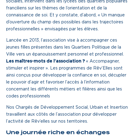
sociales, intervient dans les lycées des quartiers populaires
franciliens sur les thèmes de l’orientation et de la
Une gouvernance de proximité
connaissance de soi. Et y constate, d’abord, « Un manque
Notre histoire
d’ouverture du champ des possibles dans les trajectoires
professionnelles » envisagées par les élèves.
Lancée en 2013, l’association vise à accompagner ces
Nous rejoindre
jeunes filles présentes dans les Quartiers Politique de la
Ville vers un épanouissement personnel et professionnel.
Nos métiers
Les maîtres-mots de l’association ?
« Accompagner,
Notre culture
stimuler et inspirer ». Les programmes de Rêv’Elles sont
ainsi conçus pour développer la confiance en soi, décupler
le pouvoir d’agir et favoriser l’accès à l’information
concernant les différents métiers et filières ainsi que les
codes professionnels
Nos Chargés de Développement Social, Urbain et Insertion
travaillent aux côtés de l’association pour développer
l’activité de Rêv’elles sur nos territoires.
Une journée riche en échanges