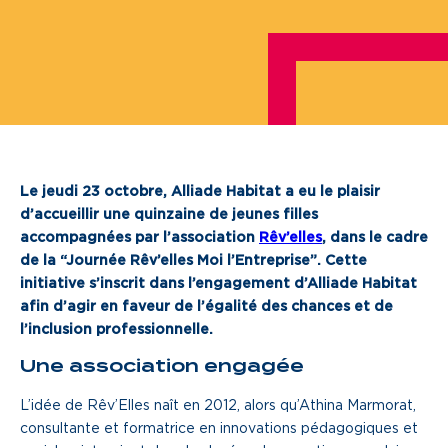
Je cherche un local commercial
Devenir propriétaire
Vous êtes partenaire
Services aux territoires
Le jeudi 23 octobre, Alliade Habitat a eu le plaisir
d’accueillir une quinzaine de jeunes filles
Services aux habitants
accompagnées par l’association
Rêv’elles
, dans le cadre
Innovation
de la “Journée Rêv’elles Moi l’Entreprise”. Cette
initiative s’inscrit dans l’engagement d’Alliade Habitat
afin d’agir en faveur de l’égalité des chances et de
Qui sommes-nous
l’inclusion professionnelle.
Une association engagée
Notre vision
Notre projet d’entreprise
L’idée de Rêv’Elles naît en 2012, alors qu’Athina Marmorat,
consultante et formatrice en innovations pédagogiques et
Notre organisation