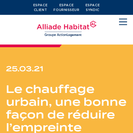
ESPACE
ESPACE
ESPACE
CLIENT
FOURNISSEUR
SYNDIC
25.03.21
Devenir locataire
Le chauffage
Je cherche un logement
urbain, une bonne
J’ai moins de 30 ans
façon de réduire
Je suis salarié
l’empreinte
J’ai plus de 65 ans