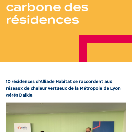
carbone des
Je cherche un local commercial
résidences
Devenir propriétaire
Vous êtes partenaire
Services aux territoires
Services aux habitants
Innovation
10 résidences d’Alliade Habitat se raccordent aux
réseaux de chaleur vertueux de la Métropole de Lyon
Qui sommes-nous
gérés Dalkia
Notre vision
Notre projet d’entreprise
Notre organisation