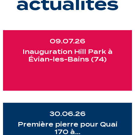
actualités
09.07.26
Inauguration Hill Park à
Évian-les-Bains (74)
30.06.26
Première pierre pour Quai
170 à…