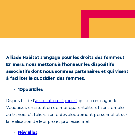
Je cherche un local commercial
Devenir propriétaire
Vous êtes partenaire
Services aux territoires
Alliade Habitat s’engage pour les droits des femmes !
En mars, nous mettons à l’honneur les dispositifs
Services aux habitants
associatifs dont nous sommes partenaires et qui visent
Innovation
à faciliter le quotidien des femmes.
10pourElles
Qui sommes-nous
Dispositif de l’
association 10pour10
qui accompagne les
Vaudaises en situation de monoparentalité et sans emploi
Notre vision
au travers d’ateliers sur le développement personnel et sur
la réalisation de leur projet professionnel.
Notre projet d’entreprise
Rêv’Elles
Notre organisation