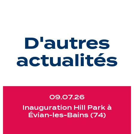
D'autres
actualités
09.07.26
Inauguration Hill Park à
Évian-les-Bains (74)