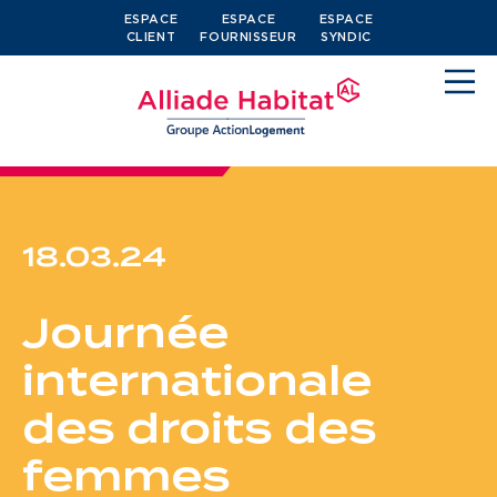
ESPACE
ESPACE
ESPACE
CLIENT
FOURNISSEUR
SYNDIC
18.03.24
Devenir locataire
Journée
Je cherche un logement
internationale
J’ai moins de 30 ans
des droits des
Je suis salarié
femmes
J’ai plus de 65 ans