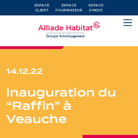
ESPACE
ESPACE
ESPACE
CLIENT
FOURNISSEUR
SYNDIC
14.12.22
Devenir locataire
Inauguration du
Je cherche un logement
“Raffin” à
J’ai moins de 30 ans
Veauche
Je suis salarié
J’ai plus de 65 ans