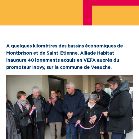
Je cherche un local commercial
Devenir propriétaire
Vous êtes partenaire
A quelques kilomètres des bassins économiques de
Montbrison et de Saint-Etienne, Alliade Habitat
Services aux territoires
inaugure 40 logements acquis en VEFA auprès du
promoteur Inovy, sur la commune de Veauche.
Services aux habitants
Innovation
Qui sommes-nous
Notre vision
Notre projet d’entreprise
Notre organisation