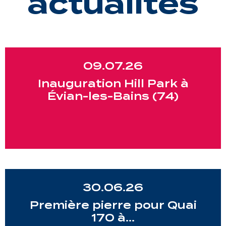
actualités
09.07.26
Inauguration Hill Park à
Évian-les-Bains (74)
30.06.26
Première pierre pour Quai
170 à…