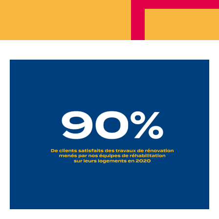
Je cherche un local commercial
Devenir propriétaire
Vous êtes partenaire
Services aux territoires
Services aux habitants
Innovation
Qui sommes-nous
Notre vision
Notre projet d’entreprise
Notre organisation