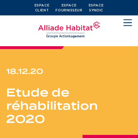
ESPACE
ESPACE
ESPACE
CLIENT
FOURNISSEUR
SYNDIC
18.12.20
Devenir locataire
Etude de
Je cherche un logement
réhabilitation
J’ai moins de 30 ans
2020
Je suis salarié
J’ai plus de 65 ans