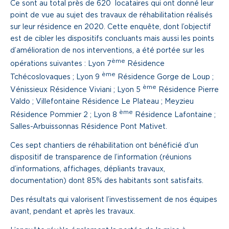
Ce sont au total près de 620 locataires qui ont donné leur
point de vue au sujet des travaux de réhabilitation réalisés
Une gouvernance de proximité
sur leur résidence en 2020. Cette enquête, dont l’objectif
Notre histoire
est de cibler les dispositifs concluants mais aussi les points
d’amélioration de nos interventions, a été portée sur les
ème
opérations suivantes : Lyon 7
Résidence
Nous rejoindre
ème
Tchécoslovaques ; Lyon 9
Résidence Gorge de Loup ;
ème
Vénissieux Résidence Viviani ; Lyon 5
Résidence Pierre
Nos métiers
Valdo ; Villefontaine Résidence Le Plateau ; Meyzieu
Notre culture
ème
Résidence Pommier 2 ; Lyon 8
Résidence Lafontaine ;
Salles-Arbuissonnas Résidence Pont Mativet.
Ces sept chantiers de réhabilitation ont bénéficié d’un
dispositif de transparence de l’information (réunions
d’informations, affichages, dépliants travaux,
documentation) dont 85% des habitants sont satisfaits.
Des résultats qui valorisent l’investissement de nos équipes
avant, pendant et après les travaux.