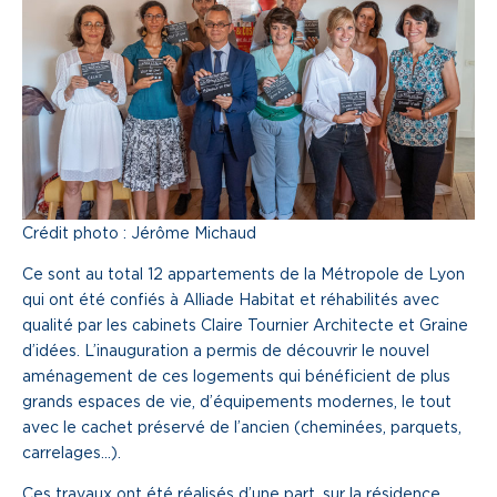
Une gouvernance de proximité
Notre histoire
Nous rejoindre
Nos métiers
Crédit photo : Jérôme Michaud
Notre culture
Ce sont au total 12 appartements de la Métropole de Lyon
qui ont été confiés à Alliade Habitat et réhabilités avec
qualité par les cabinets Claire Tournier Architecte et Graine
d’idées. L’inauguration a permis de découvrir le nouvel
aménagement de ces logements qui bénéficient de plus
grands espaces de vie, d’équipements modernes, le tout
avec le cachet préservé de l’ancien (cheminées, parquets,
carrelages…).
Ces travaux ont été réalisés d’une part, sur la résidence