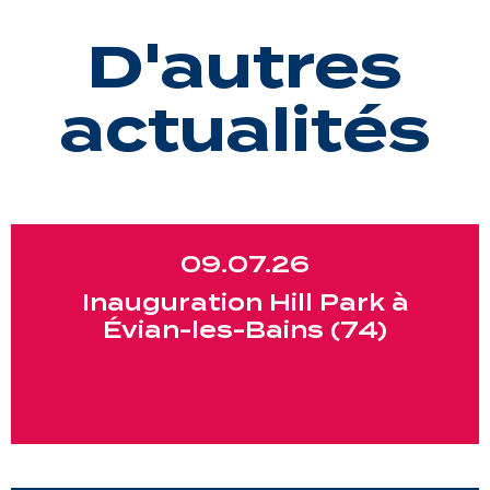
D'autres
actualités
09.07.26
Inauguration Hill Park à
Évian-les-Bains (74)