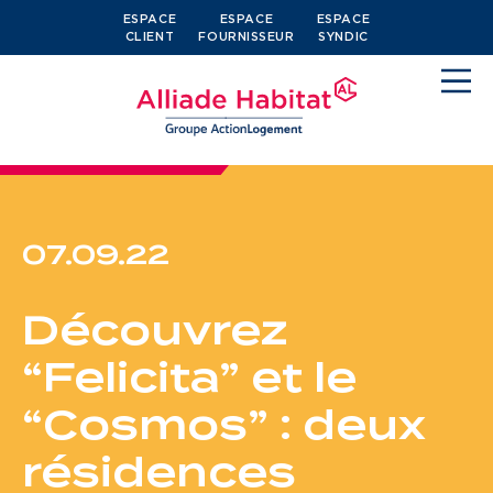
ESPACE
ESPACE
ESPACE
CLIENT
FOURNISSEUR
SYNDIC
07.09.22
Devenir locataire
Découvrez
Je cherche un logement
“Felicita” et le
J’ai moins de 30 ans
“Cosmos” : deux
Je suis salarié
résidences
J’ai plus de 65 ans