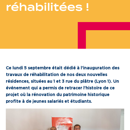
réhabilitées !
Je cherche un local commercial
Devenir propriétaire
Vous êtes partenaire
Services aux territoires
Services aux habitants
Ce lundi 5 septembre était dédié à l’inauguration des
travaux de réhabilitation de nos deux nouvelles
Innovation
résidences, situées au 1 et 3 rue du plâtre (Lyon 1). Un
événement qui a permis de retracer l’histoire de ce
Qui sommes-nous
projet où la rénovation du patrimoine historique
profite à de jeunes salariés et étudiants.
Notre vision
Notre projet d’entreprise
Notre organisation