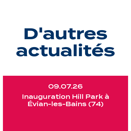
D'autres
actualités
09.07.26
Inauguration Hill Park à
Évian-les-Bains (74)