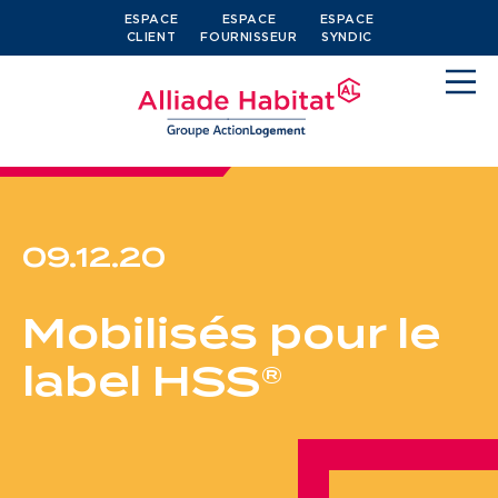
ESPACE
ESPACE
ESPACE
CLIENT
FOURNISSEUR
SYNDIC
09.12.20
Devenir locataire
Mobilisés pour le
Je cherche un logement
label HSS®
J’ai moins de 30 ans
Je suis salarié
J’ai plus de 65 ans