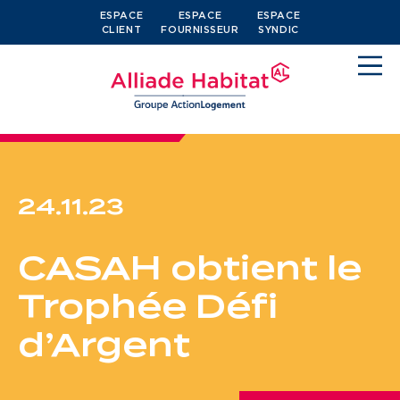
ESPACE
ESPACE
ESPACE
CLIENT
FOURNISSEUR
SYNDIC
24.11.23
Devenir locataire
CASAH obtient le
Je cherche un logement
Trophée Défi
J’ai moins de 30 ans
d’Argent
Je suis salarié
J’ai plus de 65 ans