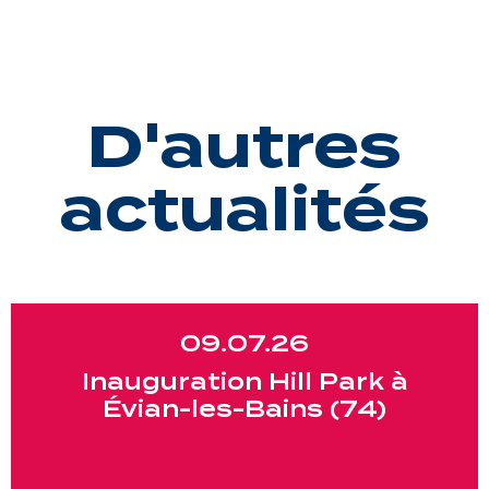
D'autres
actualités
09.07.26
Inauguration Hill Park à
Évian-les-Bains (74)