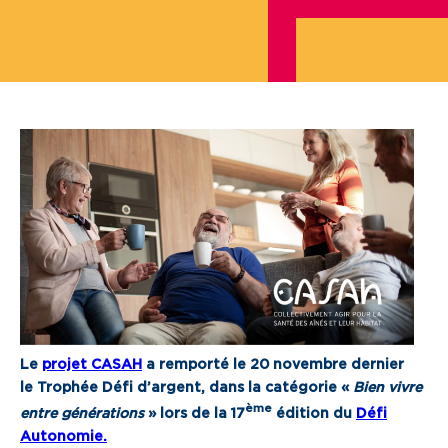
Je cherche un local commercial
Devenir propriétaire
Vous êtes partenaire
Services aux territoires
Services aux habitants
Innovation
Qui sommes-nous
Le
projet CASAH
a remporté le 20 novembre dernier
Notre vision
le Trophée Défi d’argent, dans la catégorie «
Bien vivre
Notre projet d’entreprise
ème
entre générations
» lors de la 17
édition du
Défi
Autonomie.
Notre organisation