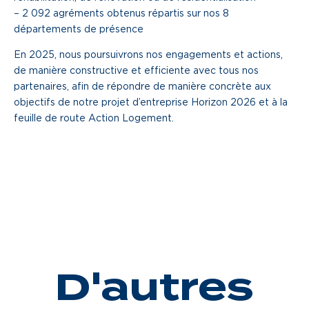
– 2 092 agréments obtenus répartis sur nos 8
Une gouvernance de proximité
départements de présence
Notre histoire
En 2025, nous poursuivrons nos engagements et actions,
de manière constructive et efficiente avec tous nos
partenaires, afin de répondre de manière concrète aux
Nous rejoindre
objectifs de notre projet d’entreprise Horizon 2026 et à la
feuille de route Action Logement.
Nos métiers
Notre culture
D'autres