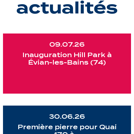
actualités
09.07.26
Inauguration Hill Park à
Évian-les-Bains (74)
30.06.26
Première pierre pour Quai