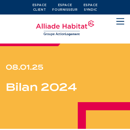
ESPACE
ESPACE
ESPACE
CLIENT
FOURNISSEUR
SYNDIC
08.01.25
Devenir locataire
Bilan 2024
Je cherche un logement
J’ai moins de 30 ans
Je suis salarié
J’ai plus de 65 ans