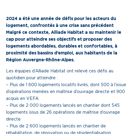
Je cherche un local commercial
2024 a été une année de défis pour les acteurs du
Devenir propriétaire
logement, confrontés à une crise sans précédent
Malgré ce contexte, Alliade Habitat a su maintenir le
cap pour atteindre ses objectifs et proposer des
Vous êtes partenaire
logements abordables, durables et confortables, à
proximité des bassins d’emploi, aux habitants de la
Services aux territoires
Région Auvergne-Rhône-Alpes.
Services aux habitants
Les équipes d’Alliade Habitat ont relevé ces défis au
Innovation
quotidien pour atteindre :
– Plus de 1 600 logements locatifs livrés, dont 500 à l’issue
d’opérations menées en maîtrise d’ouvrage directe et 900
Qui sommes-nous
acquis en VEFA
– Plus de 2 000 logements lancés en chantier dont 545
Notre vision
logements issus de 26 opérations de maîtrise d’ouvrage
directe
Notre projet d’entreprise
– Plus de 2 600 logements lancés en chantier de
Notre organisation
réhabilitation, de rénovation ou de résidentialisation