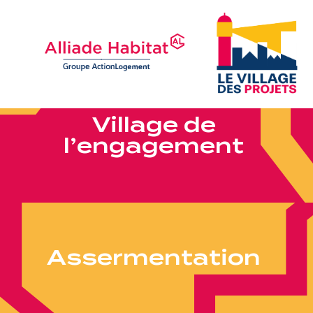
V
i
l
l
a
g
e
d
e
l
’
e
n
g
a
g
e
m
e
n
t
A
s
s
e
r
m
e
n
t
a
t
i
o
n