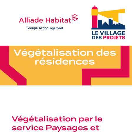
V
é
g
é
t
a
l
i
s
a
t
i
o
n
d
e
s
r
é
s
i
d
e
n
c
e
s
Végétalisation par le
service Paysages et