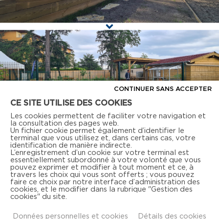
CONTINUER SANS ACCEPTER
CE SITE UTILISE DES COOKIES
Les cookies permettent de faciliter votre navigation et
la consultation des pages web.
Un fichier cookie permet également d’identifier le
Jardin partagé La Roseraie – Le Coteau
terminal que vous utilisez et, dans certains cas, votre
identification de manière indirecte.
L’enregistrement d’un cookie sur votre terminal est
essentiellement subordonné à votre volonté que vous
pouvez exprimer et modifier à tout moment et ce, à
travers les choix qui vous sont offerts ; vous pouvez
faire ce choix par notre interface d’administration des
cookies, et le modifier dans la rubrique "Gestion des
Retrouvez-nous aussi sur les réseaux sociaux
cookies" du site.
Données personnelles et cookies
Détails des cookies